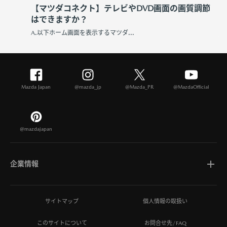
【マツダコネクト】テレビやDVD画面の画質調節
はできますか？
A.以下ホーム画面を表示するマツダ...
Mazda Japan
@mazda_jp
@Mazda_PR
@MazdaOfficial
@mazdajapan
企業情報
マツダについて
サイトマップ
個人情報の取扱い
このサイトについて
お問合せ先/FAQ
ひとを想う価値創造