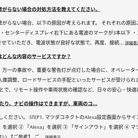
繋がらない場合の対処方法を教えてください。
繋がらない場合、以下の原因が考えられます。 それぞれの原因
 ・センターディスプレイ右下にある電波のマークが3本以下 
させていただき、電波状態が良好な状態で、再度、接続...
詳細表
はどんな内容のサービスですか？
、万一の事故や、重要な警告灯が点灯した場合に、オペレータ
入庫調整、ロードサービスの手配といったサービスが受けられま
ることで、リモート操作や車両状態の確認など、日々の安心・快適に
を掛けたり、ナビの操作はできますが、車両のコ...
しください。 STEP1. マツダコネクトのAlexa設定画面から
選択 ② 「Alexa」を選択 ③ 「サインアウト」を選択 ④
 【ご参考】 ご...
詳細表示