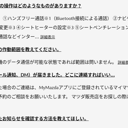
きる車両の操作はどのようなものがありますか？
①ハンズフリー通話※1（Bluetooth接続による通話） ②
変更※3 ④シートヒーターの設定※3 ⑤シートベンチレーショ
a通話などインター...
詳細表示
の作動範囲を教えてください。
機のデータ通信が可能な状態であれば範囲は問いません。
詳細
ル通知、DM）が届きました。どこに連絡すればいい...
場合のご連絡は、MyMazdaアプリにご登録されているマイ
予約のご相談をお願いいたします。 マツダ販売店をお探しの際
たお知らせを確認する方法を教えてほしい。