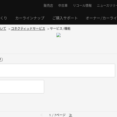
販売店
中古車
リコール情報
ニュースリリ
くり
カーラインナップ
ご購入サポート
オーナー/カーラ
いて
>
コネクティッドサービス
>
サービス/機能
≪
1 / 7ページ
≫