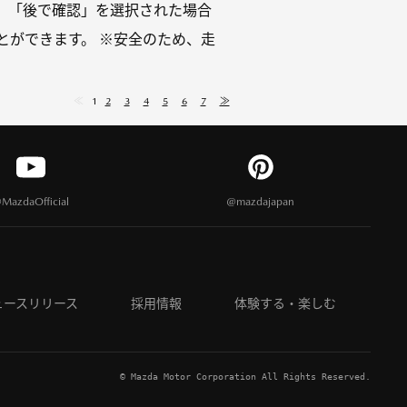
 「後で確認」を選択された場合
とができます。 ※安全のため、走
≪
1
2
3
4
5
6
7
≫
MazdaOfficial
@mazdajapan
ュースリリース
採用情報
体験する・楽しむ
© Mazda Motor Corporation All Rights Reserved.