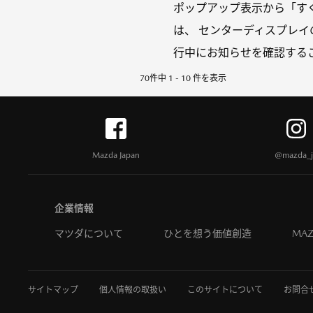
ポップアップ表示から「す
は、 センターディスプレイ
行中にお知らせを確認するこ
70件中 1 - 10 件を表示
Mazda Japan
@mazda_j
企業情報
マツダについて
ひとを想う価値創造
MAZ
サイトマップ
個人情報の取扱い
このサイトについて
お問合せ