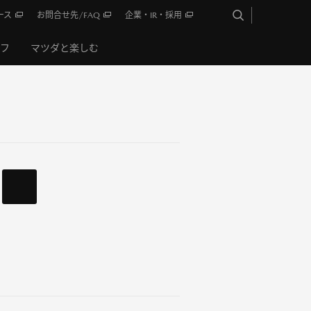
ース
お問合せ先/FAQ
企業・IR・採用
イフ
マツダと楽しむ