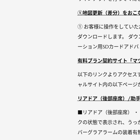
①地図更新（差分）をおこな
① お客様に操作をしてい
ダウンロードします。 ダ
ーション用SDカードアドバン
有料プラン契約サイト「マツ
以下のリンクよりアクセス
ャルサイト内の以下ページ
リアドア（後部座席）/助手席
■リアドア（後部座席） 
クの状態で表示され、うっか
バーグラアラームの装着有無に