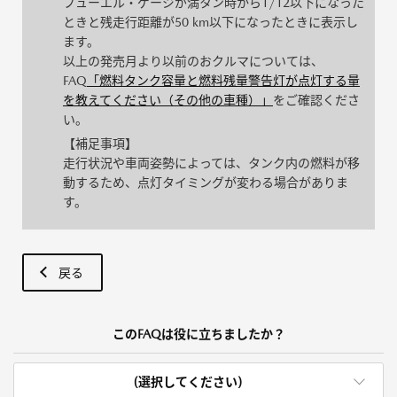
フューエル・ゲージが満タン時から1/12以下になった
ときと残走行距離が50 km以下になったときに表示し
ます。
以上の発売月より以前のおクルマについては、
FAQ
「燃料タンク容量と燃料残量警告灯が点灯する量
を教えてください（その他の車種）」
をご確認くださ
い。
【補足事項】
走行状況や車両姿勢によっては、タンク内の燃料が移
動するため、点灯タイミングが変わる場合がありま
す。
戻る
このFAQは役に立ちましたか？
(選択してください)