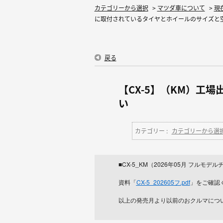
カテゴリーから選択
>
マツダ車について
>
現
に取付されているタイヤとホイールのサイズと空.
戻る
【CX-5】（KM）工
い
カテゴリー :
カテゴリーから選
■CX-5_KM（2026年05月 フルモデ
資料「
CX-5_202605フ.pdf
」をご確認
以上の発売月より以前のおクルマについ