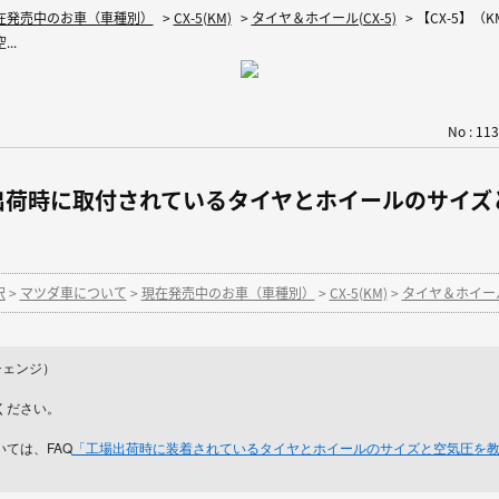
在発売中のお車（車種別）
>
CX-5(KM)
>
タイヤ＆ホイール(CX-5)
>
【CX-5】（
..
No : 11
場出荷時に取付されているタイヤとホイールのサイ
択
>
マツダ車について
>
現在発売中のお車（車種別）
>
CX-5(KM)
>
タイヤ＆ホイール(
ルチェンジ）
ください。
ては、FAQ
「工場出荷時に装着されているタイヤとホイールのサイズと空気圧を