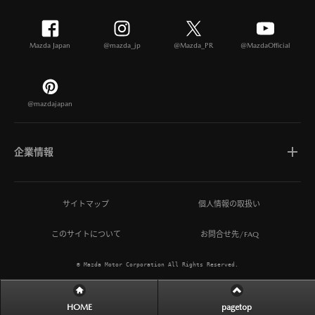
Mazda Japan
@mazda_jp
@Mazda_PR
@MazdaOfficial
@mazdajapan
企業情報
マツダについて
サイトマップ
個人情報の取扱い
このサイトについて
お問合せ先/FAQ
ひとを想う価値創造
© Mazda Motor Corporation All Rights Reserved.
MAZDA MIRAI BASE
HOME
pagetop
サステナビリティ