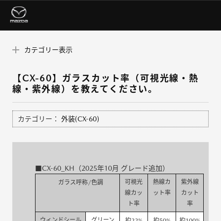
カテゴリー表示
【CX-60】ガラスカット率（可視光線・熱
線・紫外線）を教えてください。
カテゴリー：
外装(CX-60)
■CX-60_KH（2025年10月 グレード追加）
可視光
熱線カ
紫外線
ガラス呼称/色調
線カッ
ット率
カット
ト率
率
ウィンドシール
グリーン
約22%
約50%
約100%