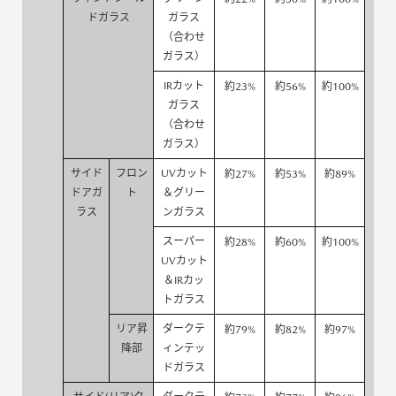
ドガラス
ガラス
（合わせ
ガラス）
IRカット
約23%
約56%
約100%
ガラス
（合わせ
ガラス）
サイド
フロン
UVカット
約27%
約53%
約89%
ドアガ
ト
＆グリー
ラス
ンガラス
スーパー
約28%
約60%
約100%
UVカット
＆IRカッ
トガラス
リア昇
ダークテ
約79%
約82%
約97%
降部
ィンテッ
ドガラス