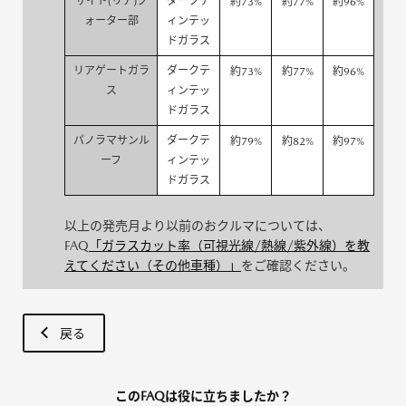
サイド(リア)ク
ダークテ
約73%
約77%
約96%
ォーター部
ィンテッ
ドガラス
リアゲートガラ
ダークテ
約73%
約77%
約96%
ス
ィンテッ
ドガラス
パノラマサンル
ダークテ
約79%
約82%
約97%
ーフ
ィンテッ
ドガラス
以上の発売月より以前のおクルマについては、
FAQ
「ガラスカット率（可視光線/熱線/紫外線）を教
えてください（その他車種）」
をご確認ください。
戻る
このFAQは役に立ちましたか？