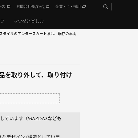
ース
お問合せ先/FAQ
企業・IR・採用
イフ
マツダと楽しむ
ャースタイルのアンダースカート系は、既存の車両
部品を取り外して、取り付け
ています（MAZDA3なども
うなデザイン/構造としていま