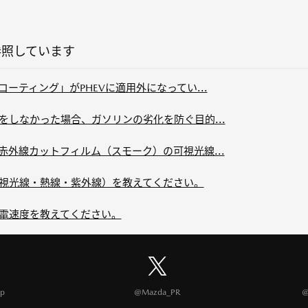
参照しています
コーティング」がPHEVに適用外になってい...
行をしなかった場合、ガソリンの劣化を防ぐ目的...
の赤外線カットフィルム（スモーク）の可視光線...
（可視光線・熱線・紫外線）を教えてください。
充電速度を教えてください。
p
@Mazda_PR
@