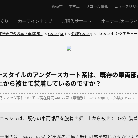
販売店
中古車
リコール情報
ニュースリリ
くり
カーラインナップ
ご購入サポート
オーナー/カーラ
在発売中のお車（車種別）
>
CX-60(KH)
>
外装(CX-60)
>
【CX-60】シグネチ
ャースタイルのアンダースカート系は、既存の車両
上から被せて装着しているのですか？
択
>
マツダ車について
>
現在発売中のお車（車種別）
>
CX-60(KH)
>
外装(CX-60)
ニッシュは、既存の車両部品を脱着せず、上から被せて（※）装着し
ー周辺は、MAZDA3などを参考に極力後付け感を感じさせないよ