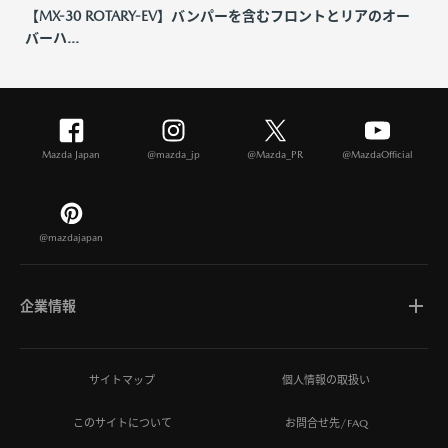
【MX-30 ROTARY-EV】バンパーを含むフロントとリアのオー
バーハ...
Mazda Japan
@mazda_jp
@Mazda_PR
@MazdaOfficial
@mazdajapan
企業情報
マツダについて
サイトマップ
個人情報の取扱い
このサイトについて
お問合せ先/FAQ
ひとを想う価値創造