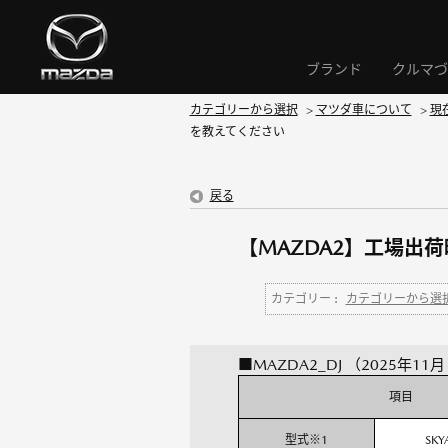
ブランド
クルマづ
カテゴリーから選択
>
マツダ車について
>
現
を教えてください
戻る
【MAZDA2】工場出
カテゴリー :
カテゴリーから選
■MAZDA2_DJ （2025年1
項目
型式※1
SKY