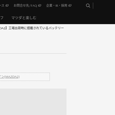
ース
お問合せ先/FAQ
企業・IR・採用
イフ
マツダと楽しむ
ZDA2】工場出荷時に搭載されているバッテリー
(MAZDA2)