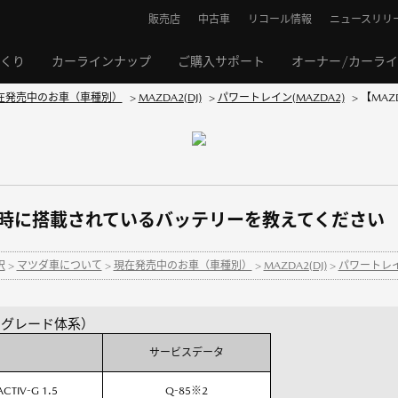
販売店
中古車
リコール情報
ニュースリリ
くり
カーラインナップ
ご購入サポート
オーナー/カーラ
在発売中のお車（車種別）
>
MAZDA2(DJ)
>
パワートレイン(MAZDA2)
>
【MA
荷時に搭載されているバッテリーを教えてください
択
>
マツダ車について
>
現在発売中のお車（車種別）
>
MAZDA2(DJ)
>
パワートレイン
1月 グレード体系）
サービスデータ
ACTIV-G 1.5
Q-85※2