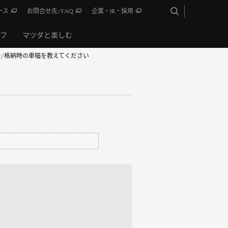
ース
お問合せ先/FAQ
企業・IR・採用
イフ
マツダと楽しむ
時/格納時の車幅を教えてください