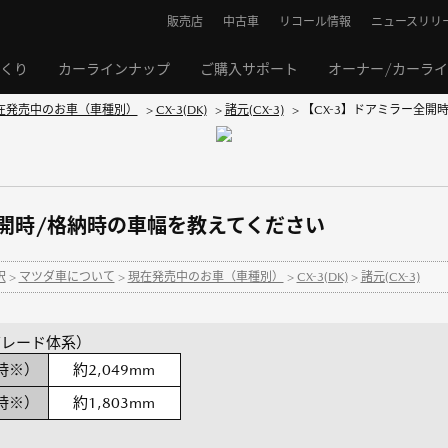
販売店
中古車
リコール情報
ニュースリリ
くり
カーラインナップ
ご購入サポート
オーナー/カーラ
在発売中のお車（車種別）
>
CX-3(DK)
>
諸元(CX-3)
>
【CX-3】ドアミラー全開
全開時/格納時の車幅を教えてください
択
>
マツダ車について
>
現在発売中のお車（車種別）
>
CX-3(DK)
>
諸元(CX-3)
新グレード体系）
時※）
約2,049mm
時※）
約1,803mm