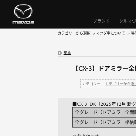
ブランド
クルマづ
カテゴリーから選択
>
マツダ車について
>
現
戻る
【CX-3】ドアミラー
カテゴリー :
カテゴリーから選
■CX-3_DK（2025年12月 
全グレード（ドアミラー全開
全グレード（ドアミラー格納