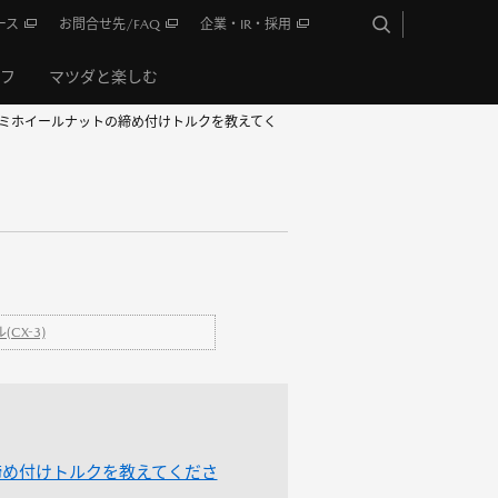
ース
お問合せ先/FAQ
企業・IR・採用
イフ
マツダと楽しむ
アルミホイールナットの締め付けトルクを教えてく
CX-3)
締め付けトルクを教えてくださ