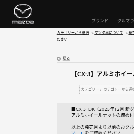
ブランド
クルマづ
カテゴリーから選択
>
マツダ車について
>
現
ださい
戻る
【CX-3】アルミホイ
カテゴリー :
カテゴリーから選
■CX-3_DK（2025年12月 
アルミホイールナットの締め付けト
以上の発売月より以前のおクル
い。」
をご確認ください。