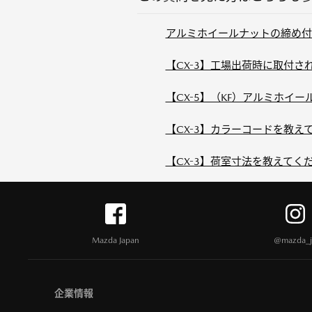
アルミホイールナットの締め付
【CX-3】工場出荷時に取付さ
【CX-5】（KF）アルミホイ
【CX-3】カラーコードを教え
【CX-3】荷室寸法を教えてく
Mazda Japan
@mazda_j
企業情報