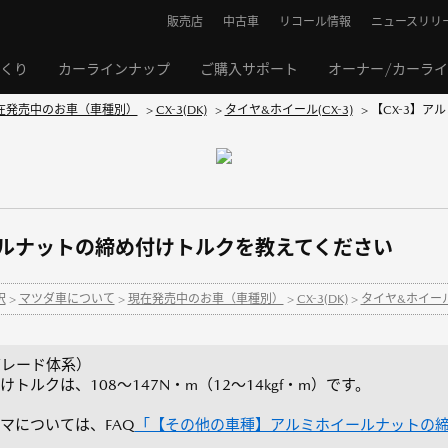
販売店
中古車
リコール情報
ニュースリリ
くり
カーラインナップ
ご購入サポート
オーナー/カーラ
在発売中のお車（車種別）
>
CX-3(DK)
>
タイヤ&ホイール(CX-3)
>
【CX-3】
ールナットの締め付けトルクを教えてください
択
>
マツダ車について
>
現在発売中のお車（車種別）
>
CX-3(DK)
>
タイヤ&ホイール(
新グレード体系）
ルクは、108～147N・m（12～14kgf・m）です。
マについては、FAQ
「【その他の車種】アルミホイールナットの