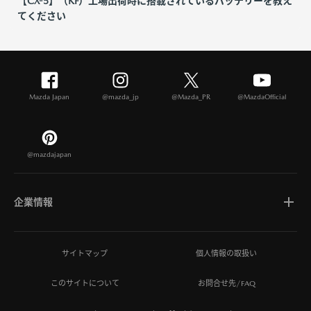
【CX-5】（KF）工場出荷時に搭載されているバッテリーを教え
てください
Mazda Japan
@mazda_jp
@Mazda_PR
@MazdaOfficial
@mazdajapan
企業情報
マツダについて
サイトマップ
個人情報の取扱い
このサイトについて
お問合せ先/FAQ
ひとを想う価値創造