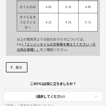
オイルのみ
4.0L
4.3L
4.8L
オイル＆オ
イルフィル
4.2L
4.5L
5.1L
ター
以上の発売月より以前のおクルマについては、
FAQ
「エンジンオイルの交換量を教えてください（そ
の他の車種）」
をご確認ください。
戻る
このFAQは役に立ちましたか？
(選択してください)
ご意見・ご感想をお寄せください