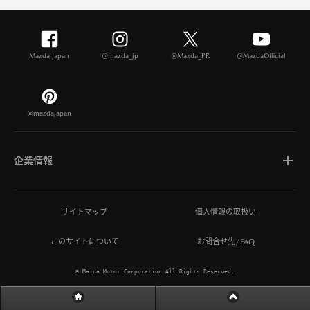
Mazda Japan
@mazda_jp
@Mazda_PR
@MazdaOfficial
@mazdajapan
企業情報
マツダについて
サイトマップ
個人情報の取扱い
このサイトについて
お問合せ先/FAQ
ひとを想う価値創造
© Mazda Motor Corporation All Rights Reserved.
MAZDA MIRAI BASE