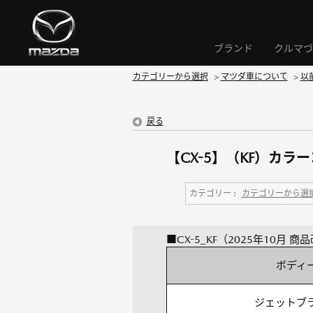
ブランド
クルマづ
カテゴリーから選択
>
マツダ車について
>
以
戻る
【CX-5】（KF）カ
カテゴリー :
カテゴリーから選
■CX-5_KF（2025年10月 商
ボディ
ジェットブ