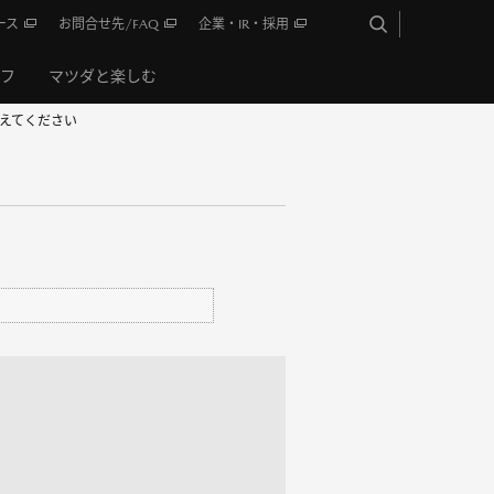
ース
お問合せ先/FAQ
企業・IR・採用
イフ
マツダと楽しむ
教えてください