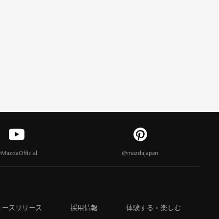
MazdaOfficial
@mazdajapan
ュースリリース
採用情報
体験する・楽しむ