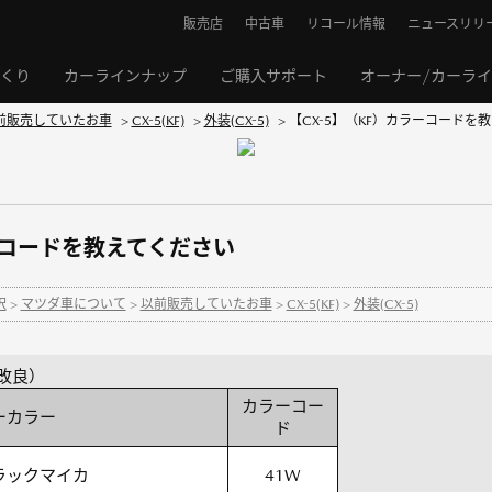
販売店
中古車
リコール情報
ニュースリリ
くり
カーラインナップ
ご購入サポート
オーナー/カーラ
前販売していたお車
>
CX-5(KF)
>
外装(CX-5)
>
【CX-5】（KF）カラーコードを
ラーコードを教えてください
択
>
マツダ車について
>
以前販売していたお車
>
CX-5(KF)
>
外装(CX-5)
品改良）
カラーコー
ーカラー
ド
ラックマイカ
41W