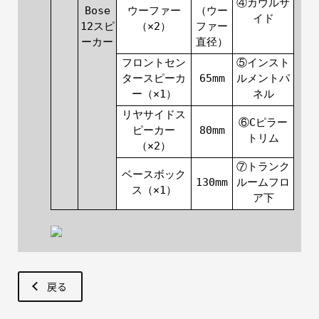
④カウルサ
Bose
ウーファー
（ウー
イド
12スピ
（×2）
ファー
ーカー
直径）
フロントセン
⑤インスト
タースピーカ
65mm
ルメントパ
ー（×1）
ネル
リヤサイドス
⑥Cピラー
ピーカー
80mm
トリム
（×2）
⑦トランク
ベースボック
130mm
ルームフロ
ス（×1）
ア下
戻る