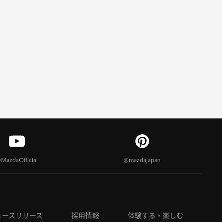
MazdaOfficial
@mazdajapan
ュースリリース
採用情報
体験する・楽しむ