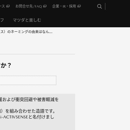
ース
お問合せ先/FAQ
企業・IR・採用
イフ
マツダと楽しむ
センス）のネーミングの由来はなん...
すか？
支援および衝突回避や被害軽減を
感覚・認知）を組み合わせた造語です。
TIVSENSEと名付けまし