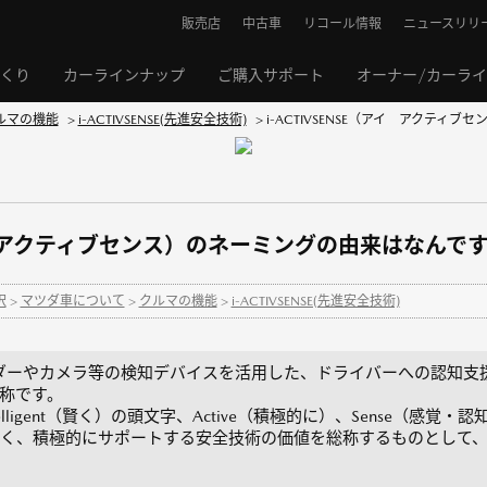
販売店
中古車
リコール情報
ニュースリリ
くり
カーラインナップ
ご購入サポート
オーナー/カーラ
ルマの機能
>
i-ACTIVSENSE(先進安全技術)
>
i-ACTIVSENSE（アイ アクティブ
（アイ アクティブセンス）のネーミングの由来はなんで
択
>
マツダ車について
>
クルマの機能
>
i-ACTIVSENSE(先進安全技術)
リ波レーダーやカメラ等の検知デバイスを活用した、ドライバーへの認知
称です。
Intelligent（賢く）の頭文字、Active（積極的に）、Sense（
、積極的にサポートする安全技術の価値を総称するものとして、i-AC