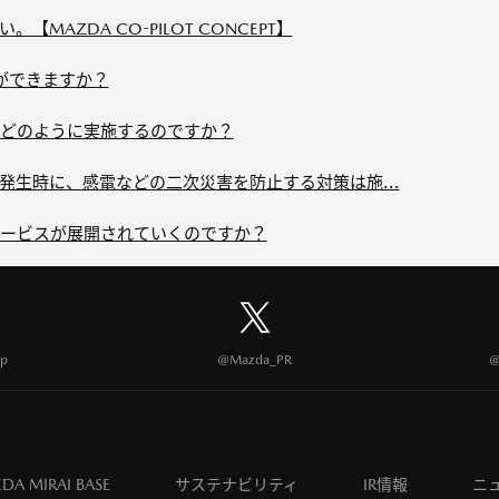
MAZDA CO-PILOT CONCEPT】
何ができますか？
どのように実施するのですか？
発生時に、感電などの二次災害を防止する対策は施...
ービスが展開されていくのですか？
p
@Mazda_PR
@
DA MIRAI BASE
サステナビリティ
IR情報
ニ