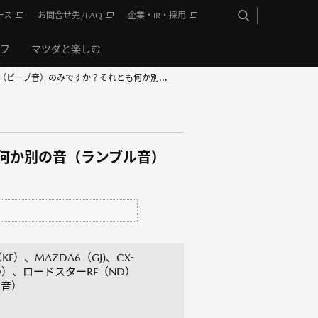
ース
お問合せ先/FAQ
企業・IR・採用
イフ
マツダと楽しむ
（ビープ音）のみですか？それとも何か別...
も何か別の音（ランブル音）
F）、MAZDA6（GJ)、CX-
ND）、ロードスターRF（ND）
音）