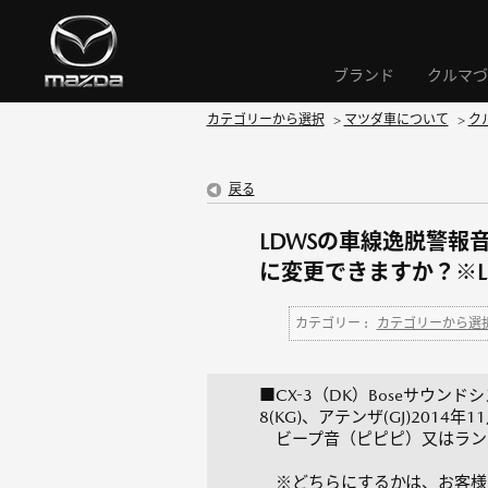
ブランド
クルマづ
カテゴリーから選択
>
マツダ車について
>
ク
戻る
LDWSの車線逸脱警
に変更できますか？※L
カテゴリー :
カテゴリーから選
■CX-3（DK）Boseサウンドシ
8(KG)、アテンザ(GJ)20
ビープ音（ピピピ）又はラン
※どちらにするかは、お客様