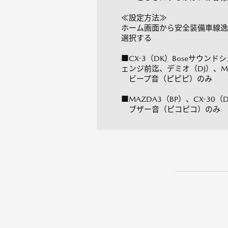
≪設定方法≫
ホーム画面から安全装備車線逸
選択する
■CX-3（DK）Boseサウンド
ェンジ前迄、デミオ（DJ）、MA
ビープ音（ピピピ）のみ
■MAZDA3（BP）、CX-30（
ブザー音（ピコピコ）のみ