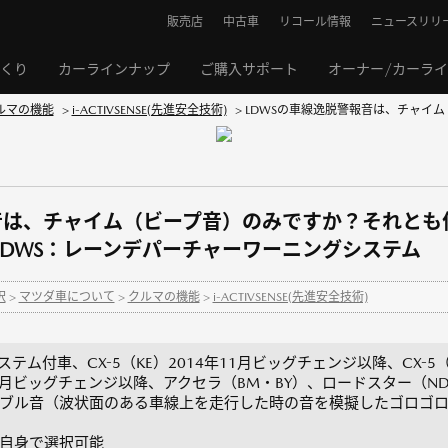
販売店
中古車
リコール情報
ニュースリリ
くり
カーラインナップ
ご購入サポート
オーナー/カーラ
ルマの機能
>
i-ACTIVSENSE(先進安全技術)
>
LDWSの車線逸脱警報音は、チャイム
報音は、チャイム（ビープ音）のみですか？それと
DWS：レーンデパーチャーワーニングシステム
択
>
マツダ車について
>
クルマの機能
>
i-ACTIVSENSE(先進安全技術)
ステム付車、CX-5（KE）2014年11月ビッグチェンジ以降、CX-5（K
14年11月ビッグチェンジ以降、アクセラ（BM・BY）、ロードスター（
ブル音（波状面のある車線上を走行した時の音を模擬したゴロゴロ
自身で選択可能