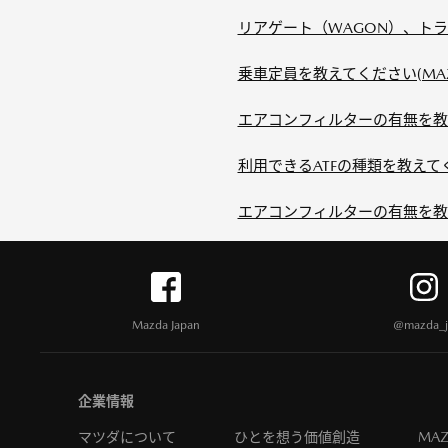
リアゲート（WAGON）、トラ
乗車定員を教えてください(MAZ
エアコンフィルターの有無を教
利用できるATFの種類を教えてく
エアコンフィルターの有無を教え
Mazda Japan
@mazda_j
企業情報
マツダについて
ひとを想う価値創造
MAZ