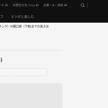
ース
お問合せ先/FAQ
企業・IR・採用
イフ
マツダと楽しむ
ランク）の開口部（下側)までの高さは
)