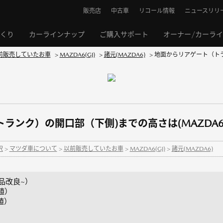
販売店
中古車
リコール情報
ニュースリリ
くり
カーラインナップ
ご購入サポート
オーナー/カーラ
前販売していたお車
>
MAZDA6(GJ)
>
諸元(MAZDA6)
>
地面からリアゲート（ト
ランク）の開口部（下側)までの高さは(MAZDA6
択
>
マツダ車について
>
以前販売していたお車
>
MAZDA6(GJ)
>
諸元(MAZDA6)
商品改良~）
値）
値）