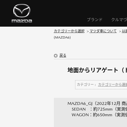
ブランド
クルマづ
カテゴリーから選択
>
マツダ車について
>
以
(MAZDA6)
戻る
地面からリアゲート（ト
カテゴリー :
カテゴリーから選
MAZDA6_GJ（2022年12月 
SEDAN ：約725mm（実測
WAGON：約650mm（実測