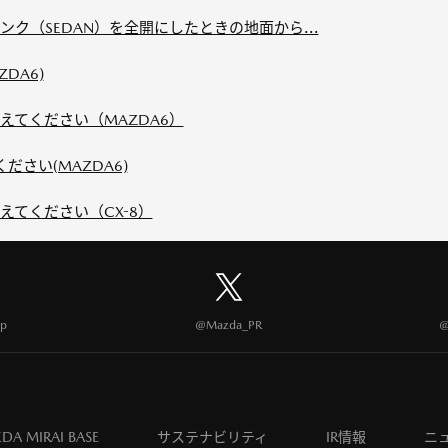
ンク（SEDAN）を全開にしたときの地面から...
DA6)
えてください（MAZDA6）
ださい(MAZDA6)
てください（CX-8）
p
@Mazda_PR
@
DA MIRAI BASE
サステナビリティ
IR情報
ニ