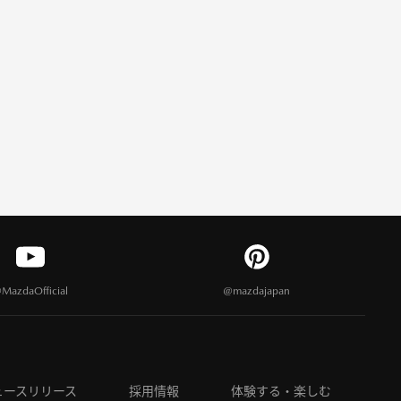
MazdaOfficial
@mazdajapan
ュースリリース
採用情報
体験する・楽しむ