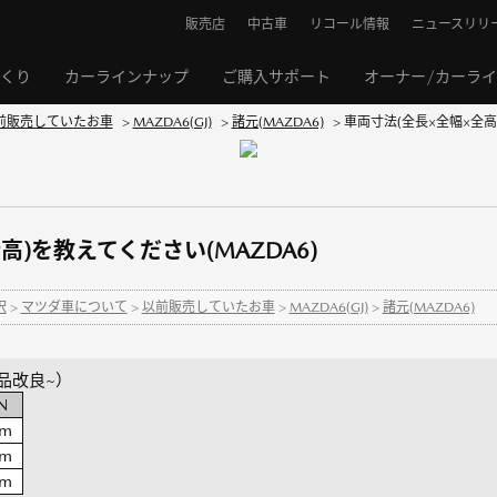
販売店
中古車
リコール情報
ニュースリリ
くり
カーラインナップ
ご購入サポート
オーナー/カーラ
前販売していたお車
>
MAZDA6(GJ)
>
諸元(MAZDA6)
>
車両寸法(全長×全幅×全高)
高)を教えてください(MAZDA6)
択
>
マツダ車について
>
以前販売していたお車
>
MAZDA6(GJ)
>
諸元(MAZDA6)
商品改良~）
N
mm
mm
mm