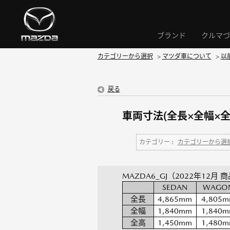
ブランド
クルマづ
カテゴリーから選択
>
マツダ車について
>
以
戻る
車両寸法(全長×全幅×全
カテゴリー :
カテゴリーから選
MAZDA6_GJ（2022年12月 
SEDAN
WAGO
全長
4,865mm
4,805
全幅
1,840mm
1,840
全高
1,450mm
1,480