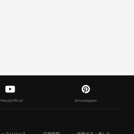
MazdaOfficial
@mazdajapan