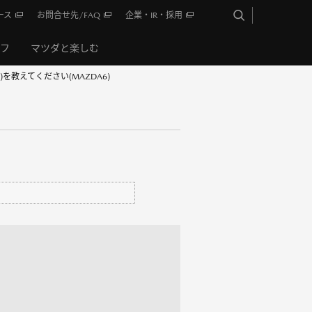
ース
お問合せ先/FAQ
企業・IR・採用
イフ
マツダと楽しむ
を教えてください(MAZDA6)