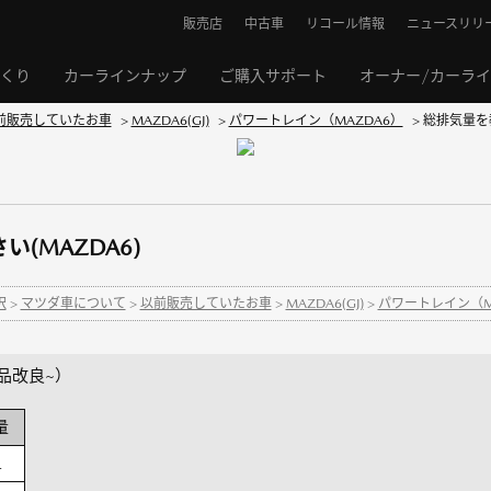
販売店
中古車
リコール情報
ニュースリリ
くり
カーラインナップ
ご購入サポート
オーナー/カーラ
前販売していたお車
>
MAZDA6(GJ)
>
パワートレイン（MAZDA6）
>
総排気量を教
(MAZDA6)
択
>
マツダ車について
>
以前販売していたお車
>
MAZDA6(GJ)
>
パワートレイン（M
商品改良~）
量
L