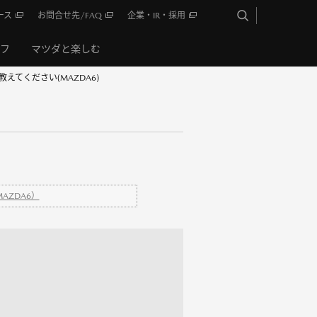
ース
お問合せ先/FAQ
企業・IR・採用
イフ
マツダと楽しむ
えてください(MAZDA6)
AZDA6）