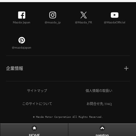
Mazda Japan
@mazda_jp
@Mazda_PR
@MazdaOfficial
@mazdajapan
企業情報
マツダについて
サイトマップ
個人情報の取扱い
このサイトについて
お問合せ先/FAQ
ひとを想う価値創造
© Mazda Motor Corporation All Rights Reserved.
MAZDA MIRAI BASE
HOME
pagetop