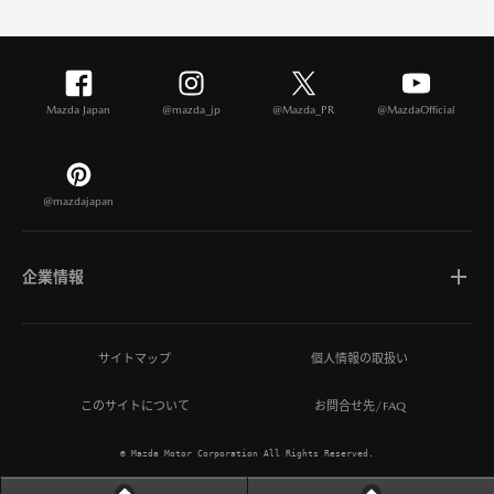
Mazda Japan
@mazda_jp
@Mazda_PR
@MazdaOfficial
@mazdajapan
企業情報
マツダについて
サイトマップ
個人情報の取扱い
このサイトについて
お問合せ先/FAQ
ひとを想う価値創造
© Mazda Motor Corporation All Rights Reserved.
MAZDA MIRAI BASE