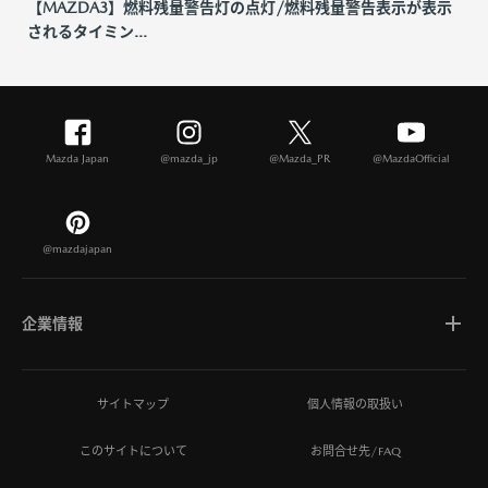
【MAZDA3】燃料残量警告灯の点灯/燃料残量警告表示が表示
されるタイミン...
Mazda Japan
@mazda_jp
@Mazda_PR
@MazdaOfficial
@mazdajapan
企業情報
マツダについて
サイトマップ
個人情報の取扱い
このサイトについて
お問合せ先/FAQ
ひとを想う価値創造