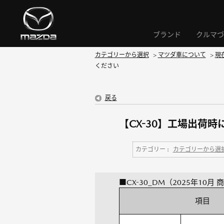
ブランド
クルマづ
カテゴリーから選択
>
マツダ車について
>
現
ください
戻る
【CX-30】工場出荷
カテゴリー :
カテゴリーから選
■CX-30_DM（2025年10月
項目