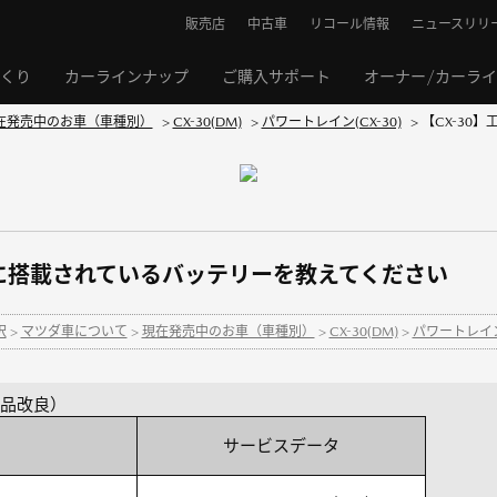
販売店
中古車
リコール情報
ニュースリリ
くり
カーラインナップ
ご購入サポート
オーナー/カーラ
在発売中のお車（車種別）
>
CX-30(DM)
>
パワートレイン(CX-30)
>
【CX-30
時に搭載されているバッテリーを教えてください
択
>
マツダ車について
>
現在発売中のお車（車種別）
>
CX-30(DM)
>
パワートレイン(
 商品改良）
サービスデータ