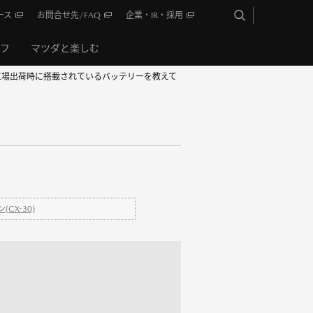
ース
お問合せ先/FAQ
企業・IR・採用
イフ
マツダと楽しむ
】工場出荷時に搭載されているバッテリーを教えて
CX-30)