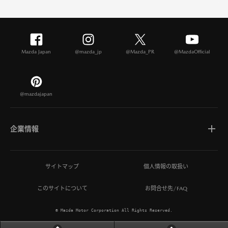
Mazda Japan
@mazda_jp
@Mazda_PR
@MazdaOfficial
@mazdajapan
企業情報
マツダについて
サイトマップ
個人情報の取扱い
このサイトについて
お問合せ先/FAQ
ひとを想う価値創造
© Mazda Motor Corporation All Rights Reserved.
MAZDA MIRAI BASE