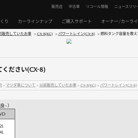
販売店
中古車
リコール情報
ニュースリリ
くり
カーラインナップ
ご購入サポート
オーナー/カーラ
前販売していたお車
>
CX-8(KG)
>
パワートレイン(CX-8)
>
燃料タンク容量を教えてく
ださい(CX-8)
択
>
マツダ車について
>
以前販売していたお車
>
CX-8(KG)
>
パワートレイン(CX-8)
改良~）
WD
2L
4L