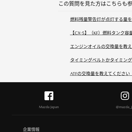
この質問を見た方はこちらも
燃料残量警告灯が点灯する量を教
【CX-5】（KF）燃料タンク
エンジンオイルの交換量を教えて
タイミングベルトかタイミングチ
ATFの交換量を教えてください（
Mazda Japan
@mazda_j
企業情報