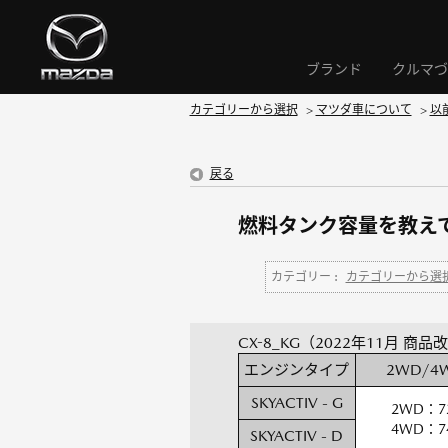
ブランド
クルマづ
カテゴリーから選択
>
マツダ車について
>
以
戻る
燃料タンク容量を教えてく
カテゴリー :
カテゴリーから選
CX-8_KG（2022年11月 商品
エンジンタイプ
2WD/4
SKYACTIV - G
2WD：7
4WD：7
SKYACTIV - D