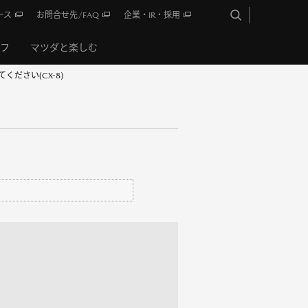
ース
お問合せ先/FAQ
企業・IR・採用
イフ
マツダと楽しむ
ださい(CX-8)