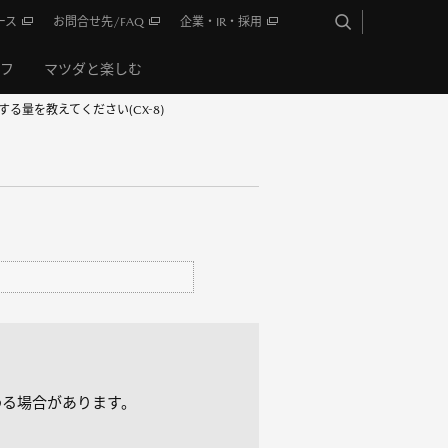
ース
お問合せ先/FAQ
企業・IR・採用
イフ
マツダと楽しむ
る量を教えてください(CX-8)
わる場合があります。