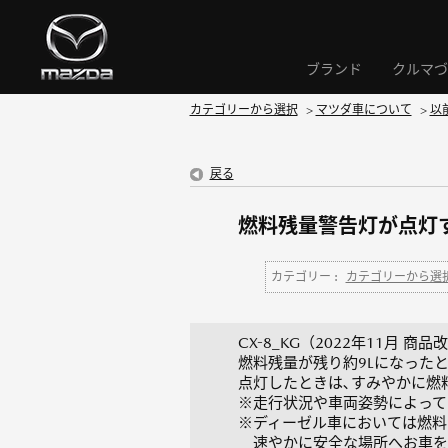
ブランド
クルマづ
カテゴリーから選択
>
マツダ車について
>
以
戻る
燃料残量警告灯が点灯す
カテゴリー :
カテゴリーから選
CX-8_KG（2022年11月 商品
燃料残量が残り約9Lになった
点灯したときは､すみやかに燃
※走行状況や車両姿勢によって
※ディーゼル車においては燃料
速やかに安全な場所へお車を移