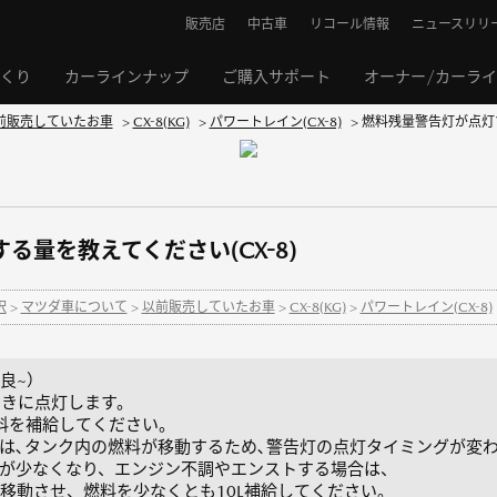
販売店
中古車
リコール情報
ニュースリリ
くり
カーラインナップ
ご購入サポート
オーナー/カーラ
前販売していたお車
>
CX-8(KG)
>
パワートレイン(CX-8)
>
燃料残量警告灯が点灯す
る量を教えてください(CX-8)
択
>
マツダ車について
>
以前販売していたお車
>
CX-8(KG)
>
パワートレイン(CX-8)
改良~）
ときに点灯します。
料を補給してください。
は､タンク内の燃料が移動するため､警告灯の点灯タイミングが変
が少なくなり、エンジン不調やエンストする場合は、
動させ、燃料を少なくとも10L補給してください。