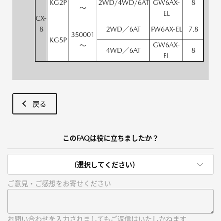
KG2P
2WD/4WD/6AT
GW6AX-
8
～
EL
CX-
8
2WD／6AT
FW6AX-EL
7.8
350001
KG5P
GW6AX-
～
4WD／6AT
8
EL
戻る
このFAQは役に立ちましたか？
(選択してください)
ご意見・ご感想をお寄せください
お問い合わせを入力されましてもご返信はいたしかねます