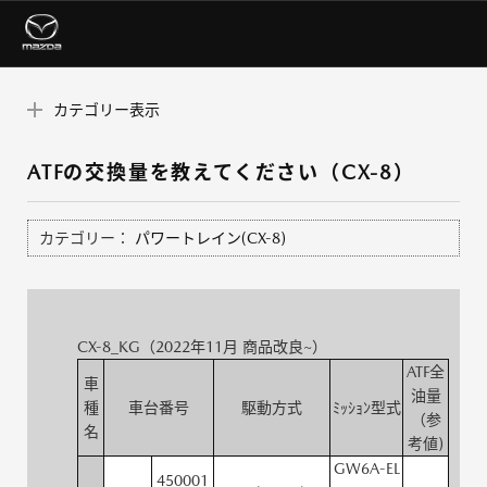
カテゴリー表示
ATFの交換量を教えてください（CX-8）
カテゴリー：
パワートレイン(CX-8)
CX-8_KG（2022年11月 商品改良~）
ATF全
車
油量
種
車台番号
駆動方式
ﾐｯｼｮﾝ型式
（参
名
考値)
GW6A-EL
450001