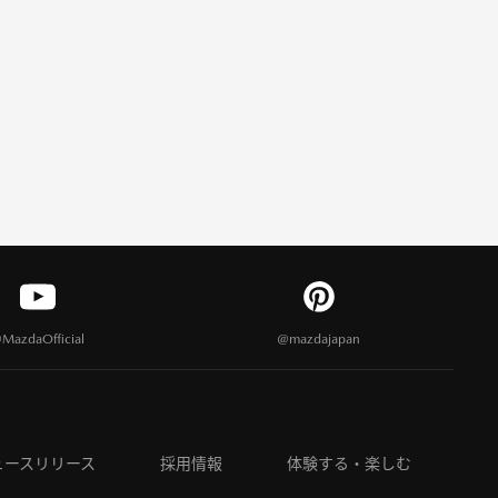
MazdaOfficial
@mazdajapan
ュースリリース
採用情報
体験する・楽しむ