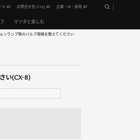
ース
お問合せ先/FAQ
企業・IR・採用
イフ
マツダと楽しむ
ョンランプ等のバルブ規格を教えてください
(CX-8)