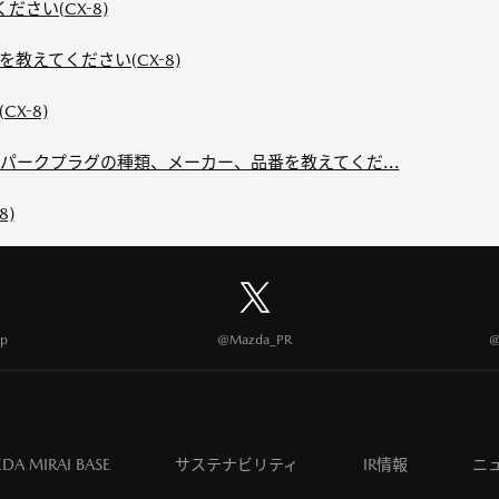
さい(CX-8)
教えてください(CX-8)
X-8)
パークプラグの種類、メーカー、品番を教えてくだ...
8)
p
@Mazda_PR
@
DA MIRAI BASE
サステナビリティ
IR情報
ニ