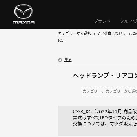
ブランド
クルマづ
カテゴリーから選択
>
マツダ車について
>
以
(C...
戻る
ヘッドランプ・リアコン
カテゴリー :
カテゴリーから選
CX-8_KG（2022年11月 商品
電球はすべてLEDタイプのた
交換については、マツダ販売店