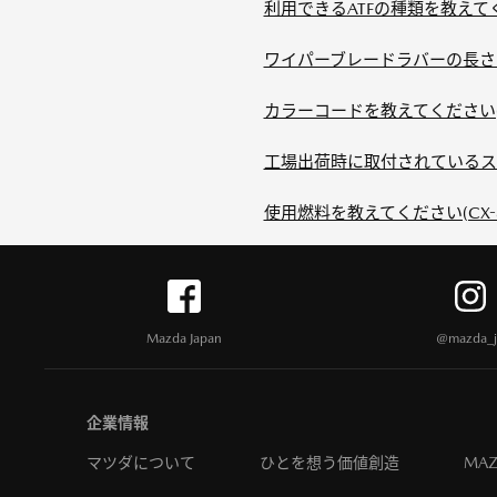
利用できるATFの種類を教えてくだ
ワイパーブレードラバーの長さを
カラーコードを教えてください(C
工場出荷時に取付されているス
使用燃料を教えてください(CX-
Mazda Japan
@mazda_j
企業情報
マツダについて
ひとを想う価値創造
MAZ