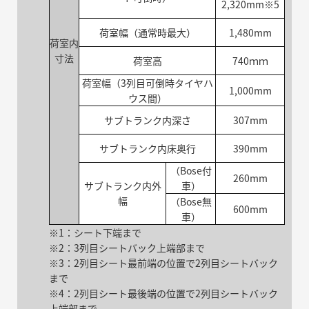
2,320mm※5
荷室幅（通常時最大）
1,480mm
荷室内
寸法
荷室高
740ｍｍ
荷室幅（3列目可倒時タイヤハ
1,000mm
ウス間）
サブトランク内深さ
307mm
サブトランク内床奥行
390mm
（Bose付
260mm
サブトランク内外
車）
幅
（Bose無
600mm
車）
※1：シート下端まで
※2：3列目シートバック上端部まで
※3：2列目シート最前端の位置で2列目シートバック
まで
※4：2列目シート最後端の位置で2列目シートバック
上端部まで