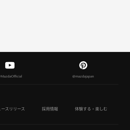
MazdaOfficial
@mazdajapan
ュースリリース
採用情報
体験する・楽しむ