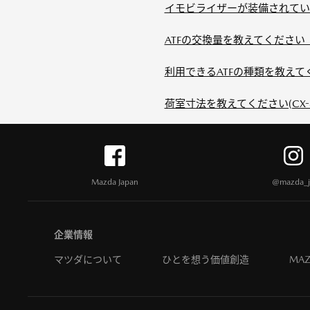
イモビライザーが装備されている
ATFの交換量を教えてください（
利用できるATFの種類を教えてくだ
荷室寸法を教えてください(CX-
Mazda Japan
@mazda_j
企業情報
マツダについて
ひとを想う価値創造
MAZ