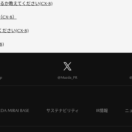
か教えてください(CX-8)
CX-8）
さい(CX-8)
8)
p
@Mazda_PR
@
DA MIRAI BASE
サステナビリティ
IR情報
ニ