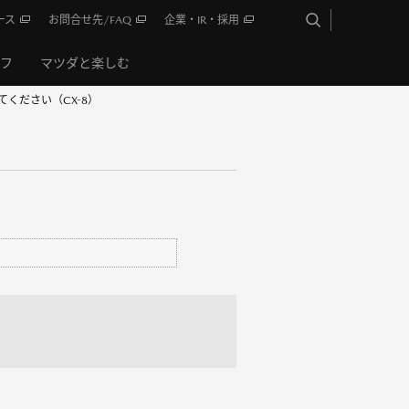
ース
お問合せ先/FAQ
企業・IR・採用
イフ
マツダと楽しむ
ください（CX-8）