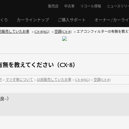
販売店
中古車
リコール情報
ニュースリリ
くり
カーラインナップ
ご購入サポート
オーナー/カーラ
前販売していたお車
>
CX-8(KG)
>
空調(CX-8)
>
エアコンフィルターの有無を教えて
無を教えてください（CX-8）
択
>
マツダ車について
>
以前販売していたお車
>
CX-8(KG)
>
空調(CX-8)
改良~）