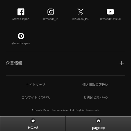
Mazda Japan
@mazda_jp
@Mazda_PR
@MazdaOfficial
@mazdajapan
企業情報
マツダについて
サイトマップ
個人情報の取扱い
このサイトについて
お問合せ先/FAQ
ひとを想う価値創造
© Mazda Motor Corporation All Rights Reserved.
MAZDA MIRAI BASE
HOME
pagetop
サステナビリティ