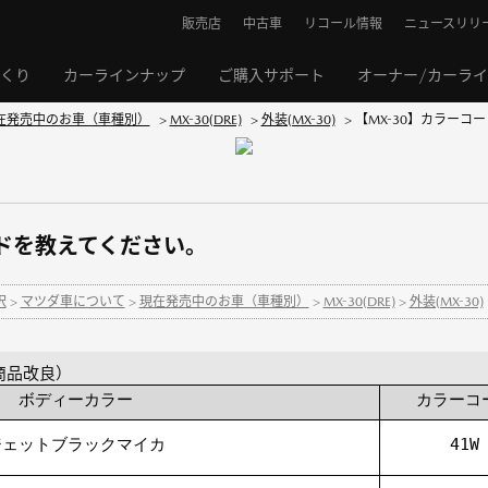
販売店
中古車
リコール情報
ニュースリリ
くり
カーラインナップ
ご購入サポート
オーナー/カーラ
在発売中のお車（車種別）
>
MX-30(DRE)
>
外装(MX-30)
>
【MX-30】カラーコ
ードを教えてください。
択
>
マツダ車について
>
現在発売中のお車（車種別）
>
MX-30(DRE)
>
外装(MX-30)
 商品改良）
ボディーカラー
カラーコ
ジェットブラックマイカ
41W