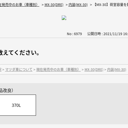
在発売中のお車（車種別）
>
MX-30(DRE)
>
内装(MX-30)
>
【MX-30】荷室容量
No : 6979
公開日時 : 2021/11/19 16:
を教えてください。
択
>
マツダ車について
>
現在発売中のお車（車種別）
>
MX-30(DRE)
>
内装(MX-30)
 商品改良）
370L