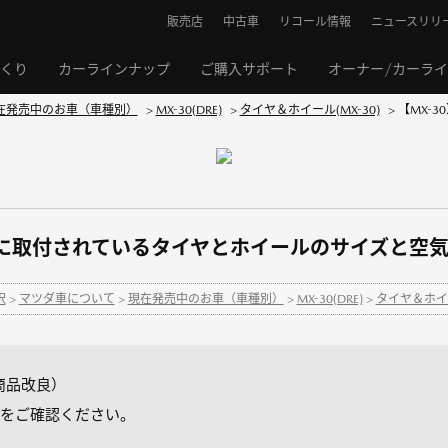
販売店
中古車
リコール情報
ニュースリリ
くり
カーラインナップ
ご購入サポート
オーナー/カーラ
在発売中のお車（車種別）
>
MX-30(DRE)
>
タイヤ＆ホイール(MX-30)
>
【MX-
時に取付されているタイヤとホイールのサイズと空
択
>
マツダ車について
>
現在発売中のお車（車種別）
>
MX-30(DRE)
>
タイヤ＆ホイー
 商品改良）
をご確認ください。