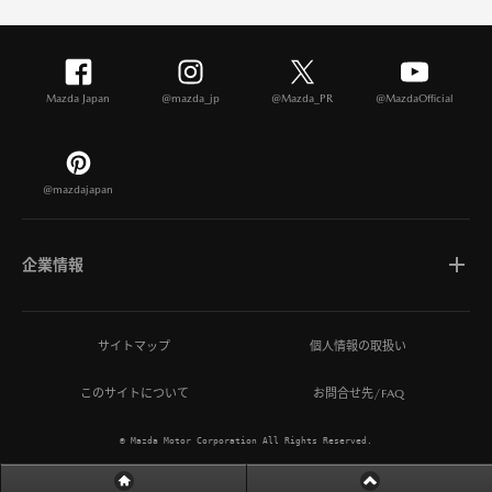
Mazda Japan
@mazda_jp
@Mazda_PR
@MazdaOfficial
@mazdajapan
企業情報
マツダについて
サイトマップ
個人情報の取扱い
このサイトについて
お問合せ先/FAQ
ひとを想う価値創造
© Mazda Motor Corporation All Rights Reserved.
MAZDA MIRAI BASE