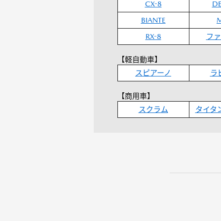
CX-8
D
BIANTE
RX-8
ファ
【軽自動車】
スピアーノ
ラ
【商用車】
スクラム
タイタ