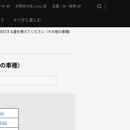
ース
お問合せ先/FAQ
企業・IR・採用
イフ
マツダと楽しむ
点灯する量を教えてください（その他の車種）
の車種）
60
DA6