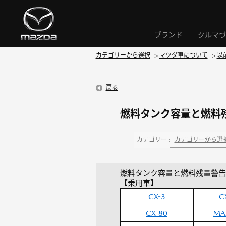
ブランド
クルマづ
カテゴリーから選択
>
マツダ車について
>
以
戻る
燃料タンク容量と燃料
カテゴリー :
カテゴリーから選
燃料タンク容量と燃料残量警告
【乗用車】
CX-3
C
CX-80
MA