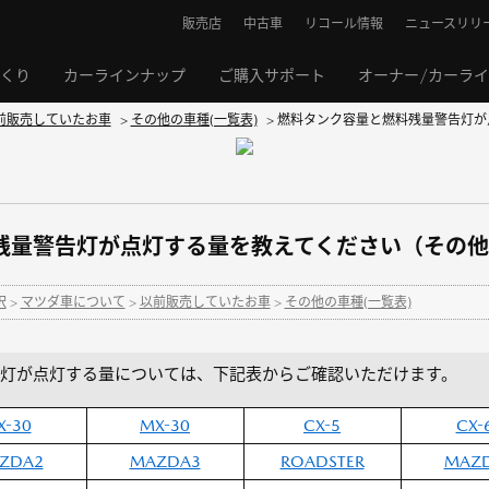
販売店
中古車
リコール情報
ニュースリリ
くり
カーラインナップ
ご購入サポート
オーナー/カーラ
前販売していたお車
>
その他の車種(一覧表)
>
燃料タンク容量と燃料残量警告灯が
残量警告灯が点灯する量を教えてください（その他
択
>
マツダ車について
>
以前販売していたお車
>
その他の車種(一覧表)
灯が点灯する量については、下記表からご確認いただけます。
X-30
MX-30
CX-5
CX-
ZDA2
MAZDA3
ROADSTER
MAZ