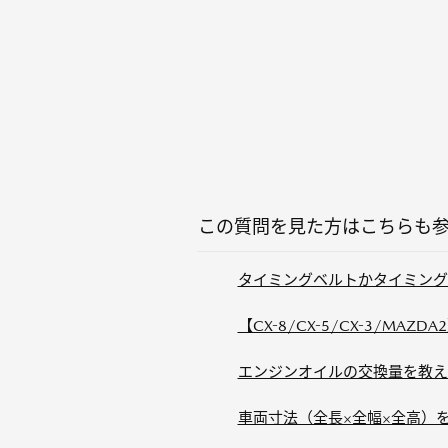
この質問を見た方はこちらも
タイミングベルトかタイミング
【CX-8/CX-5/CX-3/MA
エンジンオイルの交換量を教え
車両寸法（全長×全幅×全高）