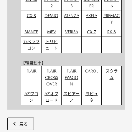
2
3
ER
6
CX-8
DEMIO
ATENZA
AXELA
PREMAC
Y
BIANTE
MPV
VERISA
CX-7
RX-8
カペラワ
トリビ
ゴン
ュート
【軽自動車】
FLAIR
FLAIR
FLAIR
CAROL
スクラ
CROSS
WAGO
ム
OVER
N
AZワゴ
AZオフ
スピアー
ラピュ
ン
ロード
ノ
タ
戻る