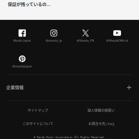
保証が残っているの...
Mazda Japan
@mazda_jp
@Mazda_PR
@MazdaOfficial
@mazdajapan
企業情報
マツダについて
サイトマップ
個人情報の取扱い
このサイトについて
お問合せ先/FAQ
ひとを想う価値創造
© Mazda Motor Corporation All Rights Reserved.