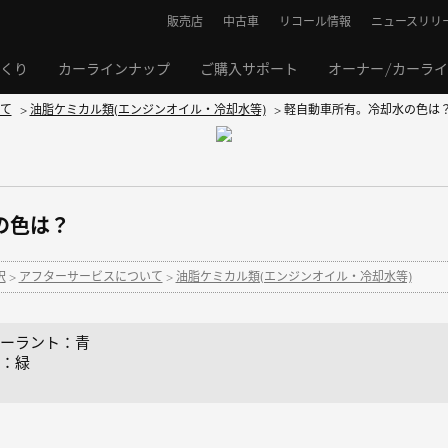
販売店
中古車
リコール情報
ニュースリリ
くり
カーラインナップ
ご購入サポート
オーナー/カーラ
て
>
油脂ケミカル類(エンジンオイル・冷却水等)
>
軽自動車所有。冷却水の色は
の色は？
択
>
アフターサービスについて
>
油脂ケミカル類(エンジンオイル・冷却水等)
ーラント：青
：緑