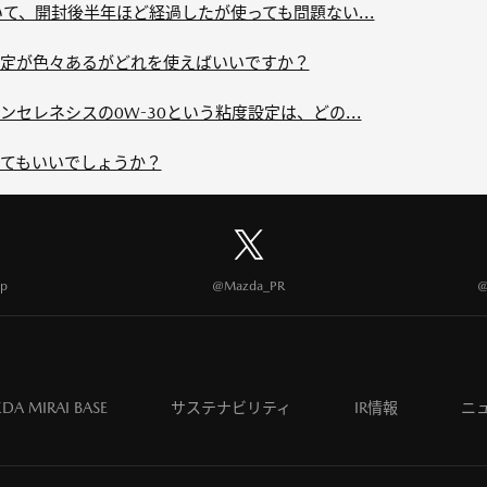
て、開封後半年ほど経過したが使っても問題ない...
定が色々あるがどれを使えばいいですか？
セレネシスの0W-30という粘度設定は、どの...
てもいいでしょうか？
p
@Mazda_PR
@
DA MIRAI BASE
サステナビリティ
IR情報
ニ