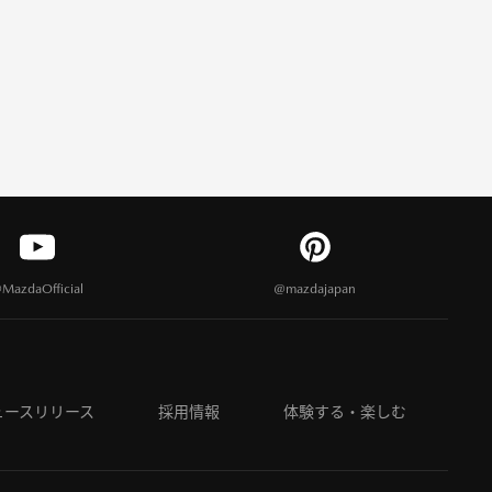
MazdaOfficial
@mazdajapan
ュースリリース
採用情報
体験する・楽しむ