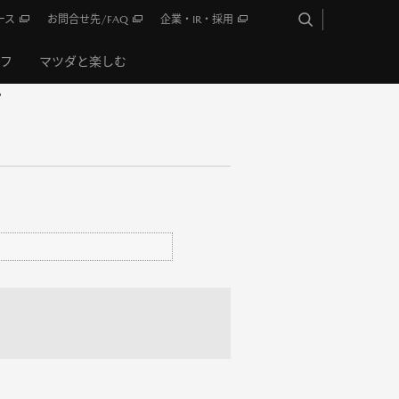
ース
お問合せ先/FAQ
企業・IR・採用
イフ
マツダと楽しむ
？