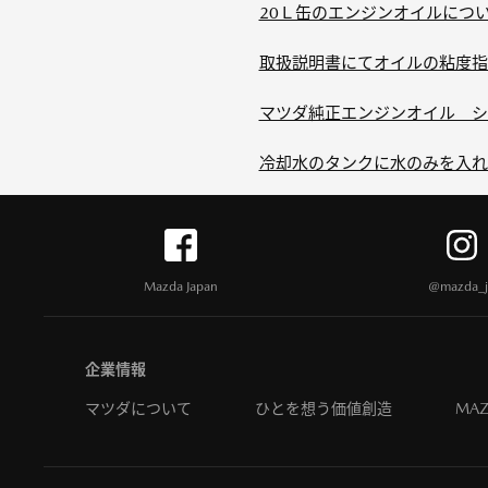
20Ｌ缶のエンジンオイルについ
取扱説明書にてオイルの粘度指
マツダ純正エンジンオイル シン
冷却水のタンクに水のみを入れ
Mazda Japan
@mazda_j
企業情報
マツダについて
ひとを想う価値創造
MAZ