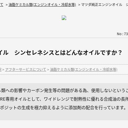
て
>
油脂ケミカル類(エンジンオイル・冷却水等)
>
マツダ純正エンジンオイル 
No : 7
イル シンセレネシスとはどんなオイルですか？
択
>
アフターサービスについて
>
油脂ケミカル類(エンジンオイル・冷却水等)
ル類への影響やカーボン発生等の問題がある為、使用しないという
RE専用オイルとして、ワイドレンジで耐熱性に優れる合成油の長
ポジットの生成を極力抑えるように添加剤の配合を行っています。