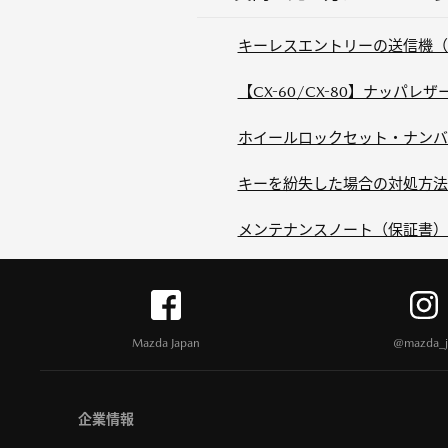
キーレスエントリーの送信機（
【CX-60/CX-80】ナッパ
ホイールロックセット・ナンバ
キーを紛失した場合の対処方法
メンテナンスノート（保証書）
Mazda Japan
@mazda_j
企業情報