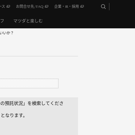
ース
お問合せ先/FAQ
企業・IR・採用
イフ
マツダと楽しむ
いいか？
金の預託状況」を検索してくださ
りとなります。