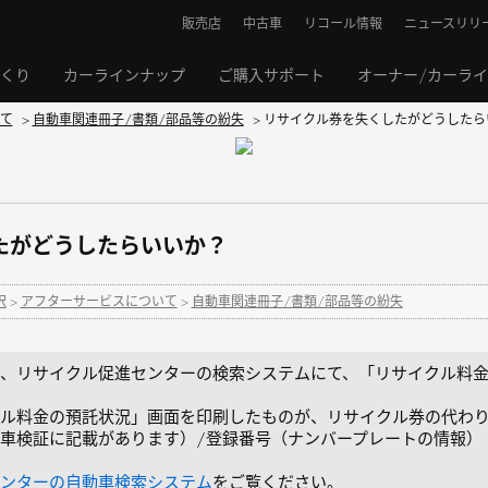
販売店
中古車
リコール情報
ニュースリリ
くり
カーラインナップ
ご購入サポート
オーナー/カーラ
て
>
自動車関連冊子/書類/部品等の紛失
>
リサイクル券を失くしたがどうしたら
たがどうしたらいいか？
択
>
アフターサービスについて
>
自動車関連冊子/書類/部品等の紛失
、リサイクル促進センターの検索システムにて、「リサイクル料
ル料金の預託状況」画面を印刷したものが、リサイクル券の代わ
車検証に記載があります）/登録番号（ナンバープレートの情報）
ンターの自動車検索システム
をご覧ください。