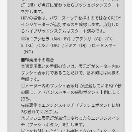
灯（緑）が点灯に変わったらプッシュボタンスタート
を押します。
HEVの場合は、パワースイッチを押すのではなくREDY
インジケーターが点灯するのを確認します。点灯した
らハイブリッドシステムはスタート済みです。
車種：アクセラ（BM・BY）/アテンザ（GJ）/CX-
5（KE）/CX-3（DK）/デミオ（DJ）/ロードスター
（ND）
■軽乗用車の場合
普通乗用車との手順の違いは、表示灯がメーター内の
プッシュ表示灯であることだけで、基本的には同様の
手順です。
①メーター内のプッシュ表示灯 が点滅している約10秒
の間に、アドバンストキーの施錠ボタンを上側にして
持ち、
先端裏側でエンジンスイッチ（プッシュボタン）に約
2秒触れてください。
②プッシュ表示灯が点灯に変わったらエンジンスイッ
チ（プッシュボタン）を押します。
以上をお試しいただいても始動できない（スターター