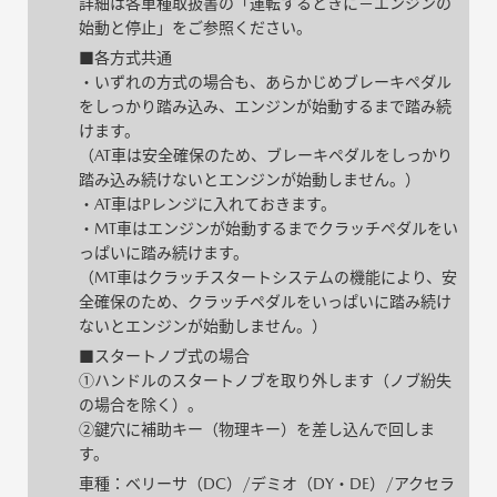
詳細は各車種取扱書の「運転するときに－エンジンの
始動と停止」をご参照ください。
■各方式共通
・いずれの方式の場合も、あらかじめブレーキペダル
をしっかり踏み込み、エンジンが始動するまで踏み続
けます。
（AT車は安全確保のため、ブレーキペダルをしっかり
踏み込み続けないとエンジンが始動しません。）
・AT車はPレンジに入れておきます。
・MT車はエンジンが始動するまでクラッチペダルをい
っぱいに踏み続けます。
（MT車はクラッチスタートシステムの機能により、安
全確保のため、クラッチペダルをいっぱいに踏み続け
ないとエンジンが始動しません。）
■スタートノブ式の場合
①ハンドルのスタートノブを取り外します（ノブ紛失
の場合を除く）。
②鍵穴に補助キー（物理キー）を差し込んで回しま
す。
車種：ベリーサ（DC）/デミオ（DY・DE）/アクセラ