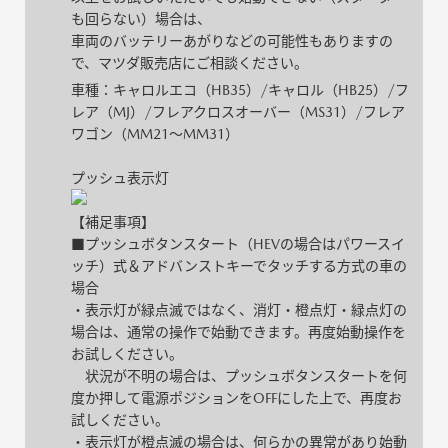
も回らない）場合は、
車両のバッテリーあがりなどの可能性もありますの
で、マツダ販売店にご相談ください。
車種：キャロルエコ（HB35）/キャロル（HB25）/フ
レア（MJ）/フレアクロスオーバー（MS31）/フレア
ワゴン（MM21～MM31）
プッシュ表示灯
【補足事項】
■プッシュボタンスタート（HEVの場合はパワースイ
ッチ）式＆アドバンストキーでタッチする方式の車の
場合
・表示灯が緑点滅ではなく、消灯・橙点灯・緑点灯の
場合は、通常の操作で始動できます。再度始動操作を
お試しください。
状況が不明の場合は、プッシュボタンスタートを何
度か押して電源ポジションをOFFにした上で、再度お
試しください。
・表示灯が橙点滅の場合は、何らかの異常があり始動