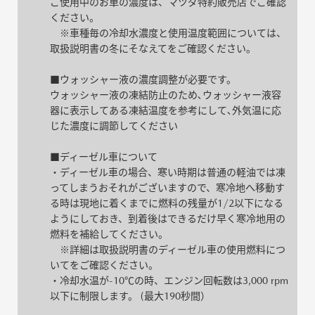
ご使用中のお車の濃度は、マツダ特約販売店でご確認
ください。
※車種毎の冷却水濃度と使用温度範囲については、
取扱説明書の冬にそなえてをご確認ください。
■ウォッシャー液の濃度調整が必要です。
ウォッシャー液の凍結防止のため､ウォッシャー液容
器に表示してある凍結温度を参考にして､外気温に応
じた濃度に調節してください
■ディーゼル車について
・ディーゼル車の場合、寒い時期は普通の軽油では凍
ってしまうおそれがございますので、寒冷地へ移動す
る時は現地に着くまでに燃料の残量が1/2以下になる
ようにしておき、到着後はできるだけ早く寒冷地用の
燃料を補給してください。
※詳細は取扱説明書のディーゼル車の使用燃料につ
いてをご確認ください。
・冷却水温が-10℃の時、エンジン回転数は3,000 rpm
以下に制限します。 (最大190秒間）