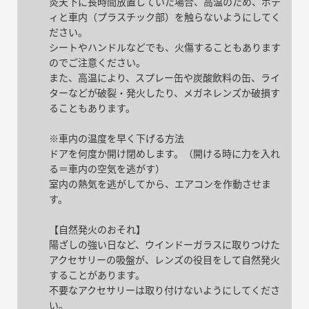
炎天下に長時間放置していた場合、高温のため、ボデ
ィと車内（プラスチック部）を触らないようにしてく
ださい。
シートやハンドルなどでも、火傷することもあります
のでご注意ください。
また、高温により、スプレー缶や炭酸飲料の缶、ライ
ターなどが破裂・発火したり、メガネレンズか破損す
ることもあります。
※車内の温度を早く下げる方法
ドアを何度か開け閉めします。（開ける時に力を入れ
る＝車内の空気を逃がす）
室内の熱気を逃がしてから、エアコンを作動させま
す。
【自然発火のおそれ】
陽ざしの強い日など、ウインドーガラスに取りつけた
アクセサリーの吸盤が、レンズの役目をして自然発火
することがあります。
不要なアクセサリーは取り付けないようにしてくださ
い。