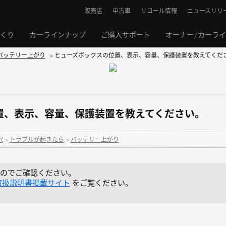
販売店
中古車
リコール情報
ニュースリリ
くり
カーラインナップ
ご購入サポート
オーナー/カーラ
バッテリー上がり
>
ヒューズボックスの位置、表示、容量、保護装置を教えてくだ
置、表示、容量、保護装置を教えてください。
択
>
トラブルが起きたら
>
バッテリー上がり
のでご確認ください。
取扱説明書掲載サイト
をご覧ください。