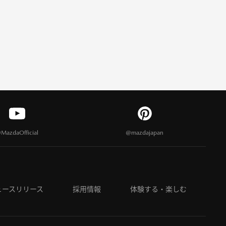
MazdaOfficial
@mazdajapan
ュースリリース
採用情報
体験する・楽しむ