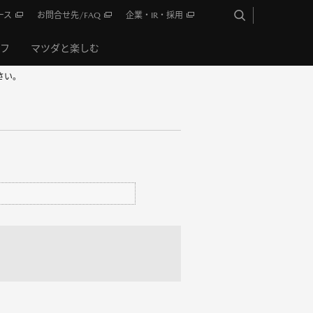
ース
お問合せ先/FAQ
企業・IR・採用
イフ
マツダと楽しむ
さい。