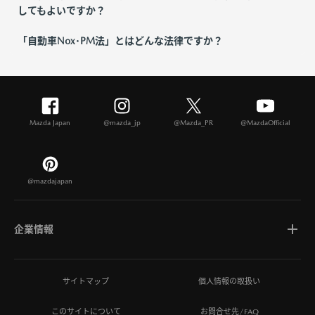
してもよいですか？
「自動車Nox･PM法」とはどんな法律ですか？
Mazda Japan
@mazda_jp
@Mazda_PR
@MazdaOfficial
@mazdajapan
企業情報
マツダについて
サイトマップ
個人情報の取扱い
このサイトについて
お問合せ先/FAQ
ひとを想う価値創造