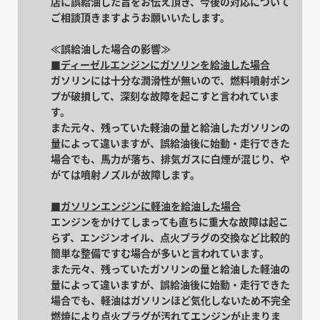
店に誤給油した旨をお伝え頂き、今後の対応について
ご相談頂きますようお願いいたします。
≪誤給油した場合の影響≫
■ディーゼルエンジンにガソリンを給油した場合
ガソリンには十分な潤滑性が無いので、燃料噴射ポン
プが破損して、深刻な故障を起こすと言われていま
す。
また元々、残っていた軽油の量と給油したガソリンの
量によって違いますが、誤給油後に始動・走行できた
場合でも、馬力が落ち、排気ガスに白煙が混じり、や
がては噴射ノズルが故障します。
■ガソリンエンジンに軽油を給油した場合
エンジンをかけてしまっても直ちに重大な故障は起こ
らず、エンジンオイル、点火プラグの交換など比較的
簡単な整備ですむ場合が多いと言われています。
また元々、残っていたガソリンの量と給油した軽油の
量によって違いますが、誤給油後に始動・走行できた
場合でも、軽油はガソリンほど気化しないため不完全
燃焼により点火プラグが汚れてエンジンが止まりま