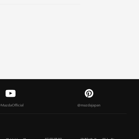
MazdaOfficial
@mazdajapan