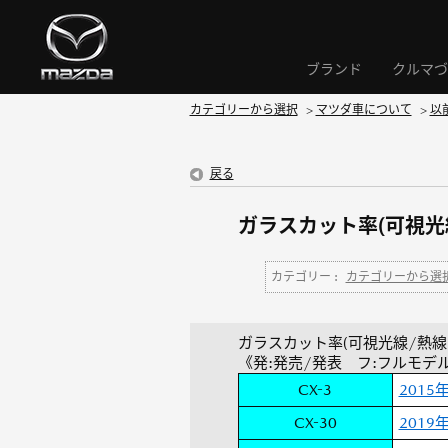
ブランド
クルマづ
カテゴリーから選択
>
マツダ車について
>
以
戻る
ガラスカット率(可視光
カテゴリー :
カテゴリーから選
ガラスカット率(可視光線/熱
《発:発売/発表 フ:フルモデ
CX-3
2015
CX-30
2019