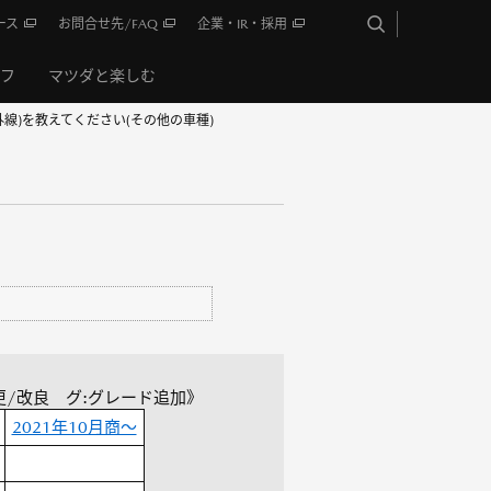
ース
お問合せ先/FAQ
企業・IR・採用
イフ
マツダと楽しむ
線)を教えてください(その他の車種)
更/改良 グ:グレード追加》
2021年10月商～