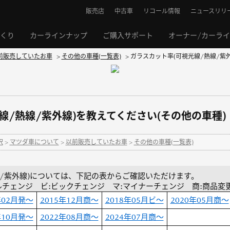
販売店
中古車
リコール情報
ニュースリリ
くり
カーラインナップ
ご購入サポート
オーナー/カーラ
前販売していたお車
>
その他の車種(一覧表)
>
ガラスカット率(可視光線/熱線/紫外
線/熱線/紫外線)を教えてください(その他の車種)
択
>
マツダ車について
>
以前販売していたお車
>
その他の車種(一覧表)
線/紫外線)については、下記の表からご確認いただけます。
ルチェンジ ビ:ビックチェンジ マ:マイナーチェンジ 商:商品変
年02月発～
2015年12月商～
2018年05月ビ～
2020年05月商～
年10月発～
2022年08月商～
2024年07月商～