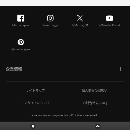
Mazda Japan
@mazda_jp
@Mazda_PR
@MazdaOfficial
@mazdajapan
企業情報
マツダについて
サイトマップ
個人情報の取扱い
このサイトについて
お問合せ先/FAQ
ひとを想う価値創造
© Mazda Motor Corporation All Rights Reserved.
MAZDA MIRAI BASE